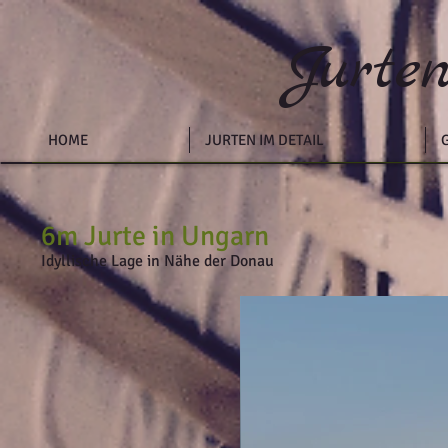
J
urte
HOME
JURTEN IM DETAIL
6m Jurte in Ungarn
Idyllische Lage in Nähe der Donau