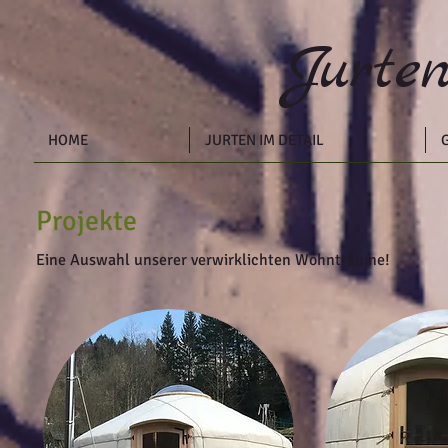
J
urte
HOME
JURTEN IM DETAIL
Projekte
Eine Auswahl unserer verwirklichten Wohnträume!