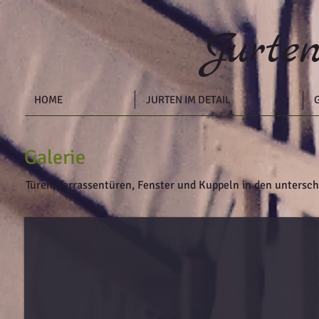
J
urte
HOME
JURTEN IM DETAIL
Galerie
Türen, Terrassentüren, Fenster und Kuppeln in den untersc