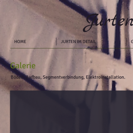
J
urte
HOME
JURTEN IM DETAIL
Galerie
Böden. Aufbau, Segmentverbindung, Elektroinstallation.